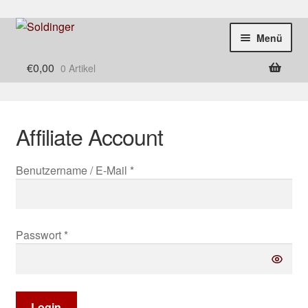
Zur
Zum
Menü
Navigation
Inhalt
springen
springen
Startseite
€
0,00
0 Artikel
Produkte
Galerie
Affiliate Account
Partner
Benutzername / E-Mail *
Einkaufsinfos
Kontakt
Passwort *
Login